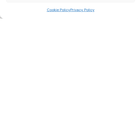
Cookie Policy
Privacy Policy
_
Trasforma La Tua Visione in Realtà