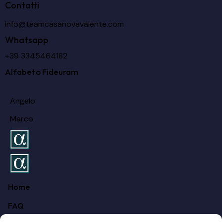
Contatti
info@teamcasanovavalente.com
Whatsapp
+39 3345464182
Alfabeto Fideuram
Angelo
Marco
Home
FAQ