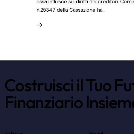
essa influisce sui diritti dei creditori. C
n.25347 della Cassazione ha…
Costruisci il Tuo F
Finanziario Insiem
Indirizzi
Social