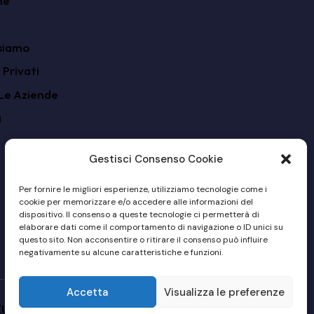
me
siamo
I Privati
Le Aziende
g
Gestisci Consenso Cookie
Per fornire le migliori esperienze, utilizziamo tecnologie come i
cookie per memorizzare e/o accedere alle informazioni del
dispositivo. Il consenso a queste tecnologie ci permetterà di
elaborare dati come il comportamento di navigazione o ID unici su
questo sito. Non acconsentire o ritirare il consenso può influire
negativamente su alcune caratteristiche e funzioni.
Accetta
Visualizza le preferenze
(UE)
Privacy Policy