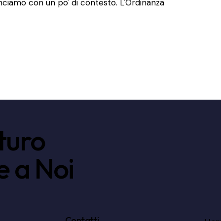
ominciamo con un po' di contesto. L'Ordinanza
uturo
e a Noi
Contatti