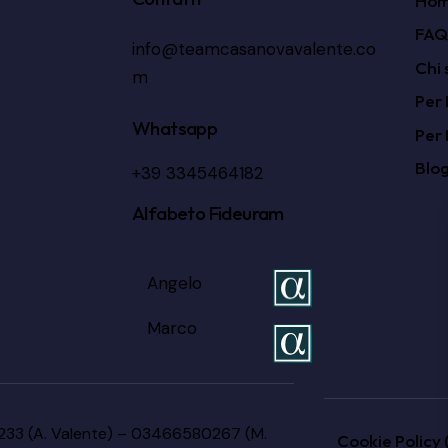
Ho
FAQ
info@teamcasanovavalente.co
Chi 
m
Per 
Whatsapp
Per 
Blo
+39 3345464182
Alfabeto Fideuram
Angelo
Marco
0233 (A. Valente) – 03466580267 (M.
Cookie Policy 