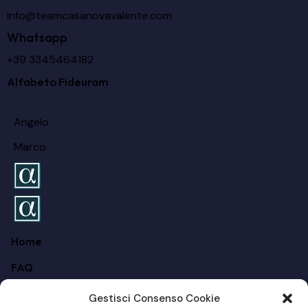
info@teamcasanovavalente.com
Whatsapp
+39 3345464182
Alfabeto Fideuram
Angelo
Marco
Home
FAQ
Chi siamo
Gestisci Consenso Cookie