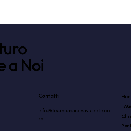
uturo
e a Noi
Contatti
Ho
FAQ
info@teamcasanovavalente.co
Chi 
m
Per 