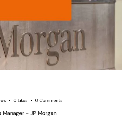
ews
0
Likes
0
Comments
es Manager - JP Morgan