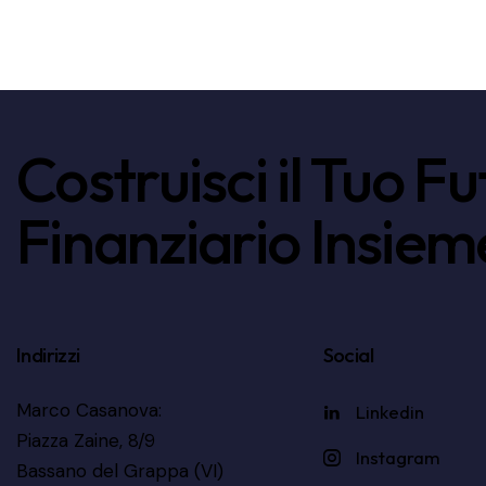
Costruisci il Tuo F
Finanziario Insiem
Indirizzi
Social
Marco Casanova:
Linkedin
Piazza Zaine, 8/9
Instagram
Bassano del Grappa (VI)