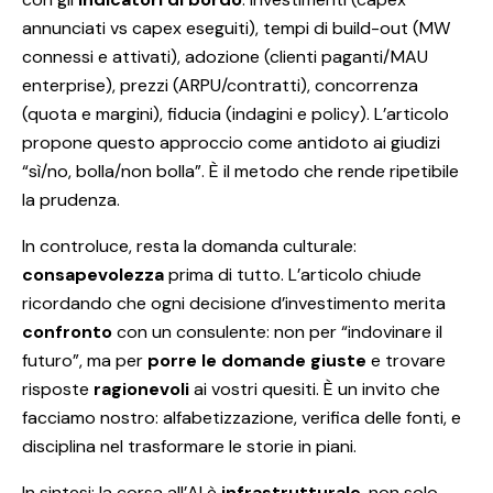
annunciati vs capex eseguiti), tempi di build-out (MW
connessi e attivati), adozione (clienti paganti/MAU
enterprise), prezzi (ARPU/contratti), concorrenza
(quota e margini), fiducia (indagini e policy). L’articolo
propone questo approccio come antidoto ai giudizi
“sì/no, bolla/non bolla”. È il metodo che rende ripetibile
la prudenza.
In controluce, resta la domanda culturale:
consapevolezza
prima di tutto. L’articolo chiude
ricordando che ogni decisione d’investimento merita
confronto
con un consulente: non per “indovinare il
futuro”, ma per
porre le domande giuste
e trovare
risposte
ragionevoli
ai vostri quesiti. È un invito che
facciamo nostro: alfabetizzazione, verifica delle fonti, e
disciplina nel trasformare le storie in piani.
In sintesi: la corsa all’AI è
infrastrutturale
, non solo