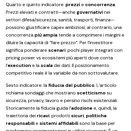
Quarto e quinto indicatore:
prezzi
e
concorrenza
.
Prezzi elevati e contratti—anche
governativi
nei
settori difesa/sicurezza, sanità, trasporti, finanza—
possono giustificare capex ambiziosi; al contrario, una
concorrenza
più ampia
tende a comprimere i margini e
diluire la capacità di “fare prezzo”. Per l’investitore
significa ponderare
scenari
: pochi player integrati con
pricing power vs ecosistemi più aperti dove conta
l’
execution
e la
scala
dei dati. Il posizionamento
competitivo reale è la variabile da non sottovalutare.
Sesto indicatore: la
fiducia del pubblico
. L’articolo
richiama sondaggi che mostrano
scetticismo
su
sicurezza, privacy, lavoro e persino rischi esistenziali.
Storicamente la fiducia guida l’
adozione
e, quindi, la
traiettoria dei
ricavi
: prodotti
sicuri
,
politiche
responsabili
e
sistemi affidabili
sono la base per
trasformare sperimentazioni in utilizzi ricorrenti. È un