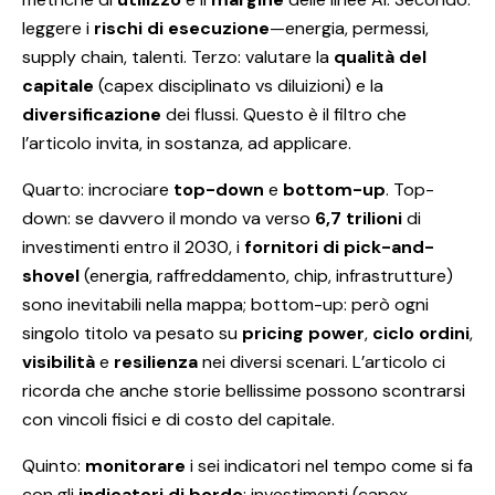
leggere i
rischi di esecuzione
—energia, permessi,
supply chain, talenti. Terzo: valutare la
qualità del
capitale
(capex disciplinato vs diluizioni) e la
diversificazione
dei flussi. Questo è il filtro che
l’articolo invita, in sostanza, ad applicare.
Quarto: incrociare
top-down
e
bottom-up
. Top-
down: se davvero il mondo va verso
6,7 trilioni
di
investimenti entro il 2030, i
fornitori di pick-and-
shovel
(energia, raffreddamento, chip, infrastrutture)
sono inevitabili nella mappa; bottom-up: però ogni
singolo titolo va pesato su
pricing power
,
ciclo ordini
,
visibilità
e
resilienza
nei diversi scenari. L’articolo ci
ricorda che anche storie bellissime possono scontrarsi
con vincoli fisici e di costo del capitale.
Quinto:
monitorare
i sei indicatori nel tempo come si fa
con gli
indicatori di bordo
: investimenti (capex