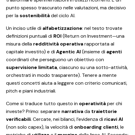
punto spesso trascurato nelle valutazioni, ma decisivo
per la
sostenibilità
del ciclo AI.
Un inciso utile di
alfabetizzazione
: nel testo trovate
definizioni puntuali di
ROI
(Return on Investment—una
misura della
redditività operativa
rapportata al
capitale investito) e di
Agentic AI
(insieme di
agenti
coordinati che perseguono un obiettivo con
supervisione limitata
, ciascuno su una sotto-attività,
orchestrati in modo trasparente). Tenere a mente
questi concetti aiuta a leggere con criterio comunicati,
pitch e piani industriali.
Come si traduce tutto questo in
operatività
per chi
investe? Primo: separare
narrativa
da
traiettorie
verificabili
. Cercate, nei bilanci, l’evidenza di
ricavi AI
(non solo capex), la velocità di
onboarding clienti
, le
metriche di
utilizzo
e il
margine
delle linee AI. Secondo: