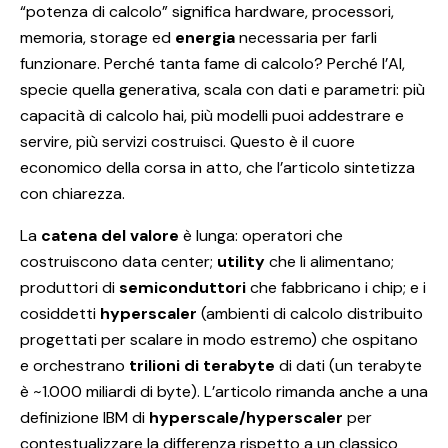
“potenza di calcolo” significa hardware, processori,
memoria, storage ed
energia
necessaria per farli
funzionare. Perché tanta fame di calcolo? Perché l’AI,
specie quella generativa, scala con dati e parametri: più
capacità di calcolo hai, più modelli puoi addestrare e
servire, più servizi costruisci. Questo è il cuore
economico della corsa in atto, che l’articolo sintetizza
con chiarezza.
La
catena del valore
è lunga: operatori che
costruiscono data center;
utility
che li alimentano;
produttori di
semiconduttori
che fabbricano i chip; e i
cosiddetti
hyperscaler
(ambienti di calcolo distribuito
progettati per scalare in modo estremo) che ospitano
e orchestrano
trilioni di terabyte
di dati (un terabyte
è ~1.000 miliardi di byte). L’articolo rimanda anche a una
definizione IBM di
hyperscale/hyperscaler
per
contestualizzare la differenza rispetto a un classico