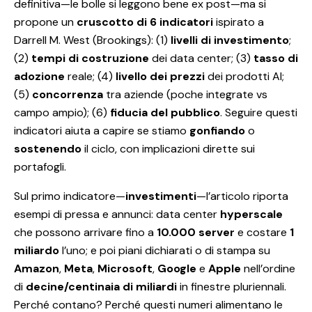
definitiva—le bolle si leggono bene ex post—ma si
propone un
cruscotto di 6 indicatori
ispirato a
Darrell M. West (Brookings): (1)
livelli di investimento
;
(2)
tempi di costruzione
dei data center; (3)
tasso di
adozione
reale; (4)
livello dei prezzi
dei prodotti AI;
(5)
concorrenza
tra aziende (poche integrate vs
campo ampio); (6)
fiducia del pubblico
. Seguire questi
indicatori aiuta a capire se stiamo
gonfiando
o
sostenendo
il ciclo, con implicazioni dirette sui
portafogli.
Sul primo indicatore—
investimenti
—l’articolo riporta
esempi di pressa e annunci: data center
hyperscale
che possono arrivare fino a
10.000 server
e costare
1
miliardo
l’uno; e poi piani dichiarati o di stampa su
Amazon
,
Meta
,
Microsoft
,
Google
e
Apple
nell’ordine
di
decine/centinaia di miliardi
in finestre pluriennali.
Perché contano? Perché questi numeri alimentano le