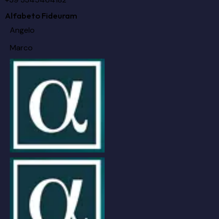
Alfabeto Fideuram
Angelo
Marco