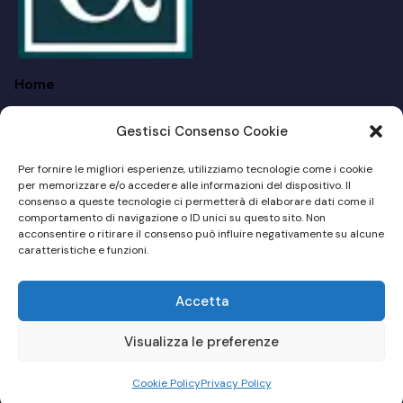
Home
FAQ
Gestisci Consenso Cookie
Chi siamo
Per fornire le migliori esperienze, utilizziamo tecnologie come i cookie
Per I Privati
per memorizzare e/o accedere alle informazioni del dispositivo. Il
consenso a queste tecnologie ci permetterà di elaborare dati come il
comportamento di navigazione o ID unici su questo sito. Non
Per Le Aziende
acconsentire o ritirare il consenso può influire negativamente su alcune
caratteristiche e funzioni.
Blog
Accetta
Sito Web by
MD Online Consulting
© 2024 – P.Iva:
03111660233 (A. Valente) – 03466580267 (M. Casanova)
Visualizza le preferenze
Cookie Policy
Privacy Policy
Cookie Policy (UE)
Privacy Policy