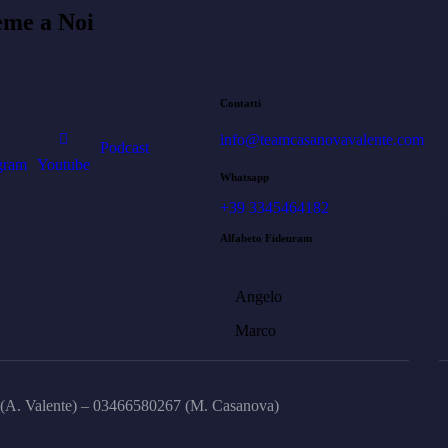
ieme a Noi
Contatti
info@teamcasanovavalente.com
Podcast
gram
Youtube
Whatsapp
+39 3345464182
Alfabeto Fideuram
Angelo
Marco
(A. Valente) – 03466580267 (M. Casanova)