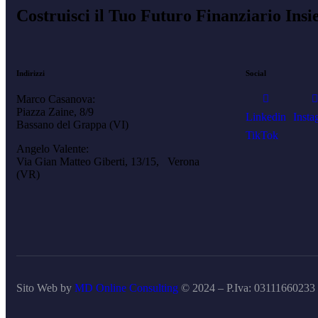
Costruisci il Tuo Futuro Finanziario Ins
Indirizzi
Social
Marco Casanova:
Piazza Zaine, 8/9
Linkedin
Insta
Bassano del Grappa (VI)
TikTok
Angelo Valente:
Via Gian Matteo Giberti, 13/15, Verona
(VR)
Sito Web by
MD Online Consulting
© 2024 – P.Iva: 03111660233 