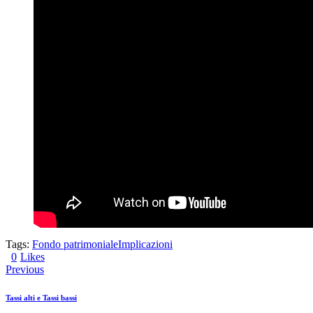
Tags:
Fondo patrimoniale
Implicazioni
0
Likes
Previous
Tassi alti e Tassi bassi