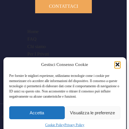
CONTATTACI
Home
FAQ
Chi siamo
Per I Privati
Per Le Aziende
Gestisci Consenso Cookie
Blog
Per fornire le migliori esperienze, utilizziamo tecnologie come i cookie per
memorizzare e/o accedere alle informazioni del dispositivo. Il consenso a queste
tecnologie ci permetterà di elaborare dati come il comportamento di navigazione o
ID unici su questo sito. Non acconsentire o ritirare il consenso può influire
negativamente su alcune caratteristiche e funzioni.
Accetta
Visualizza le preferenze
Cookie Policy (UE)
Privacy Policy
Cookie Policy
Privacy Policy