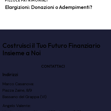
PILLOLE PATRIMONIALI
Elargizioni: Donazioni o Adempimenti?
Costruisci il Tuo Futuro Finanziario
Insieme a Noi
CONTATTACI
Indirizzi
Marco Casanova:
Piazza Zaine, 8/9
Bassano del Grappa (VI)
Angelo Valente: