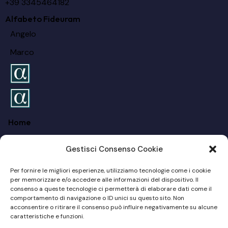
+39 3345464182
Alfabeto Fideuram
Angelo
Marco
Home
FAQ
Gestisci Consenso Cookie
Chi siamo
Per fornire le migliori esperienze, utilizziamo tecnologie come i cookie
Per I Privati
per memorizzare e/o accedere alle informazioni del dispositivo. Il
consenso a queste tecnologie ci permetterà di elaborare dati come il
comportamento di navigazione o ID unici su questo sito. Non
Per Le Aziende
acconsentire o ritirare il consenso può influire negativamente su alcune
caratteristiche e funzioni.
Blog