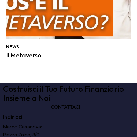
NEWS
Il Metaverso
Costruisci il Tuo Futuro Finanziario
Insieme a Noi
CONTATTACI
Indirizzi
Marco Casanova:
Piazza Zaine, 8/9