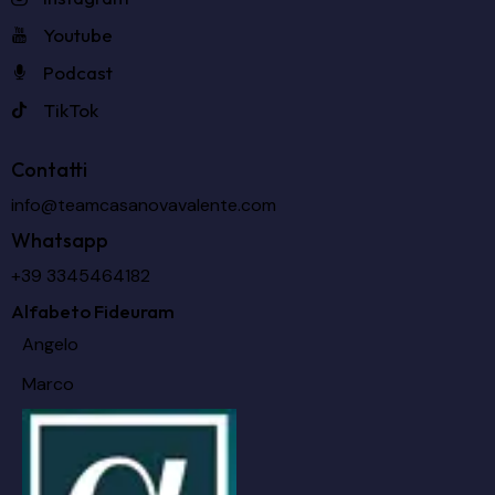
Youtube
Podcast
TikTok
Contatti
info@teamcasanovavalente.com
Whatsapp
+39 3345464182
Alfabeto Fideuram
Angelo
Marco