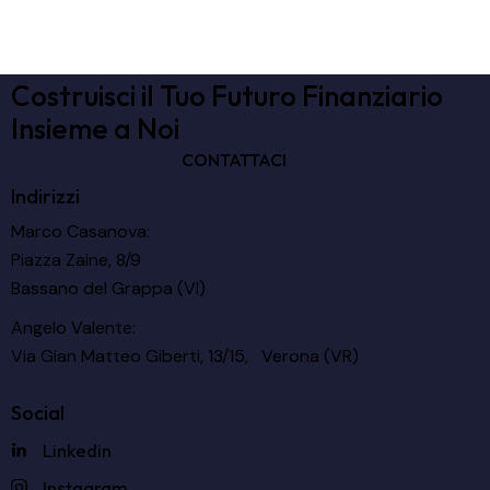
Costruisci il Tuo Futuro Finanziario
Insieme a Noi
CONTATTACI
Indirizzi
Marco Casanova:
Piazza Zaine, 8/9
Bassano del Grappa (VI)
Angelo Valente:
Via Gian Matteo Giberti, 13/15, Verona (VR)
Social
Linkedin
Instagram