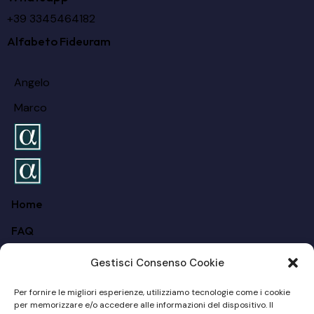
+39 3345464182
Alfabeto Fideuram
Angelo
Marco
Home
FAQ
Chi siamo
Gestisci Consenso Cookie
Per I Privati
Per fornire le migliori esperienze, utilizziamo tecnologie come i cookie
per memorizzare e/o accedere alle informazioni del dispositivo. Il
Per Le Aziende