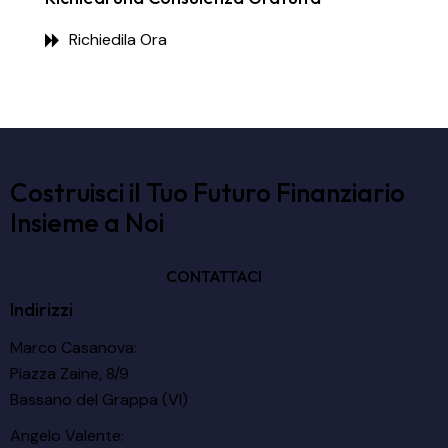
Richiedila Ora
Costruisci il Tuo Futuro Finanziario
Insieme a Noi
CONTATTACI
Indirizzi
Marco Casanova:
Piazza Zaine, 8/9
Bassano del Grappa (VI)
Angelo Valente: