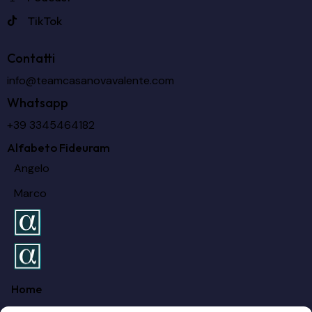
TikTok
Contatti
info@teamcasanovavalente.com
Whatsapp
+39 3345464182
Alfabeto Fideuram
Angelo
Marco
Home