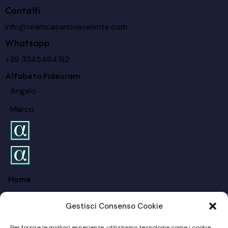
Contatti
info@teamcasanovavalente.com
Whatsapp
+39 3345464182
Alfabeto Fideuram
Angelo
Marco
Home
FAQ
Gestisci Consenso Cookie
Chi siamo
Per fornire le migliori esperienze, utilizziamo tecnologie come i cookie