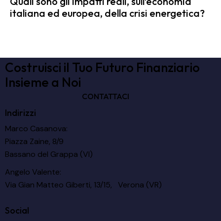
Quali sono gli impatti reali, sull’economia
italiana ed europea, della crisi energetica?
Costruisci il Tuo Futuro Finanziario
Insieme a Noi
CONTATTACI
Indirizzi
Marco Casanova:
Piazza Zaine, 8/9
Bassano del Grappa (VI)
Angelo Valente:
Via Gian Matteo Giberti, 13/15, Verona (VR)
Social