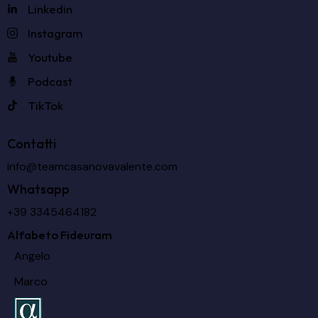
Linkedin
Instagram
Youtube
Podcast
TikTok
Contatti
info@teamcasanovavalente.com
Whatsapp
+39 3345464182
Alfabeto Fideuram
Angelo
Marco