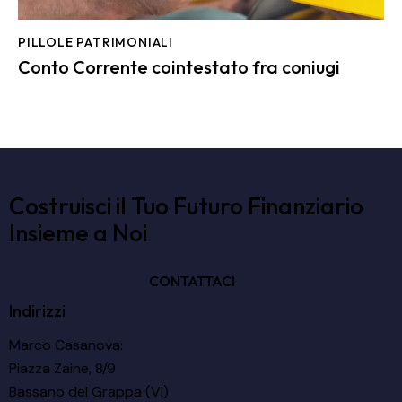
PILLOLE PATRIMONIALI
Conto Corrente cointestato fra coniugi
Costruisci il Tuo Futuro Finanziario
Insieme a Noi
CONTATTACI
Indirizzi
Marco Casanova:
Piazza Zaine, 8/9
Bassano del Grappa (VI)