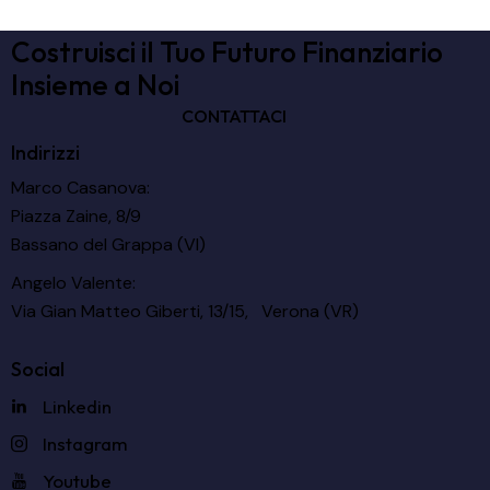
Costruisci il Tuo Futuro Finanziario
Insieme a Noi
CONTATTACI
Indirizzi
Marco Casanova:
Piazza Zaine, 8/9
Bassano del Grappa (VI)
Angelo Valente:
Via Gian Matteo Giberti, 13/15, Verona (VR)
Social
Linkedin
Instagram
Youtube