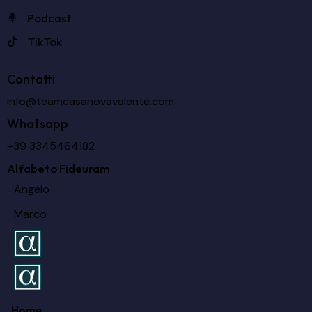
Podcast
TikTok
Contatti
info@teamcasanovavalente.com
Whatsapp
+39 3345464182
Alfabeto Fideuram
Angelo
Marco
Home