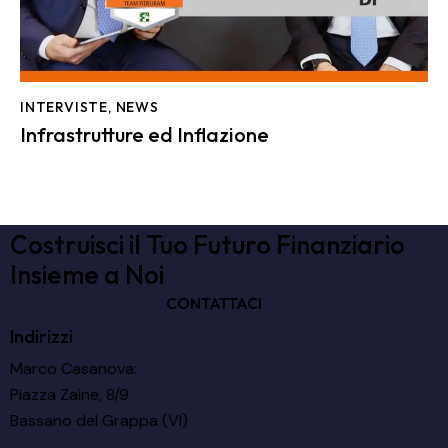
INTERVISTE
,
NEWS
Infrastrutture ed Inflazione
Costruisci il Tuo Futuro Finanziario
Insieme a Noi
CONTATTACI
Indirizzi
Marco Casanova:
Piazza Zaine, 8/9
Bassano del Grappa (VI)