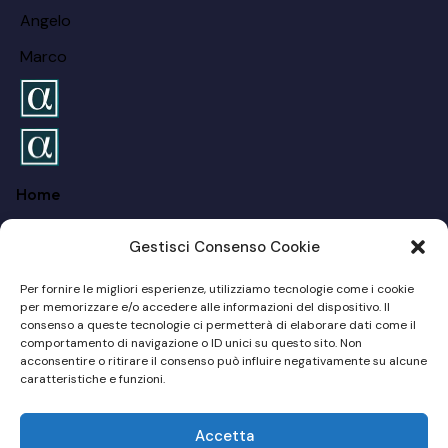
Angelo
Marco
Home
FAQ
Gestisci Consenso Cookie
Chi siamo
Per fornire le migliori esperienze, utilizziamo tecnologie come i cookie
Per I Privati
per memorizzare e/o accedere alle informazioni del dispositivo. Il
consenso a queste tecnologie ci permetterà di elaborare dati come il
comportamento di navigazione o ID unici su questo sito. Non
Per Le Aziende
acconsentire o ritirare il consenso può influire negativamente su alcune
caratteristiche e funzioni.
Blog
Accetta
Sito Web by
MD Online Consulting
© 2024 – P.Iva: