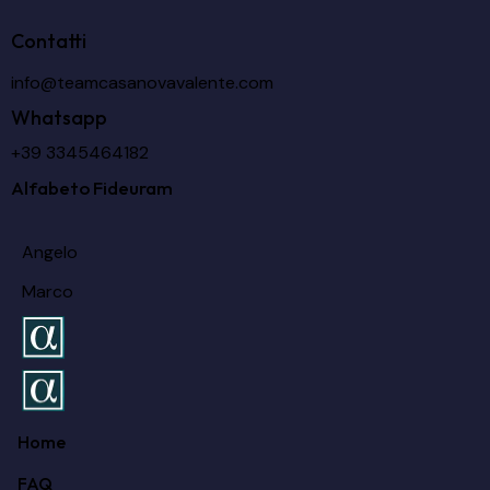
Contatti
info@teamcasanovavalente.com
Whatsapp
+39 3345464182
Alfabeto Fideuram
Angelo
Marco
Home
FAQ