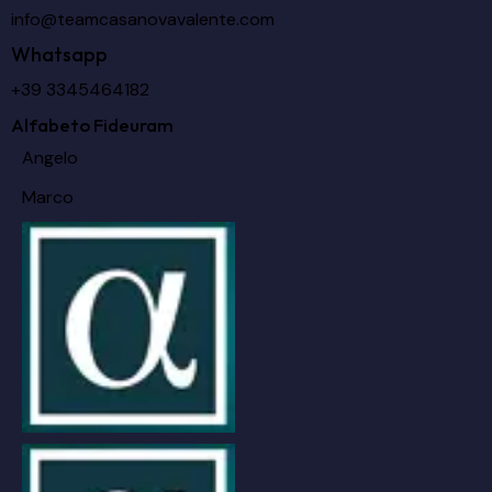
info@teamcasanovavalente.com
Whatsapp
+39 3345464182
Alfabeto Fideuram
Angelo
Marco