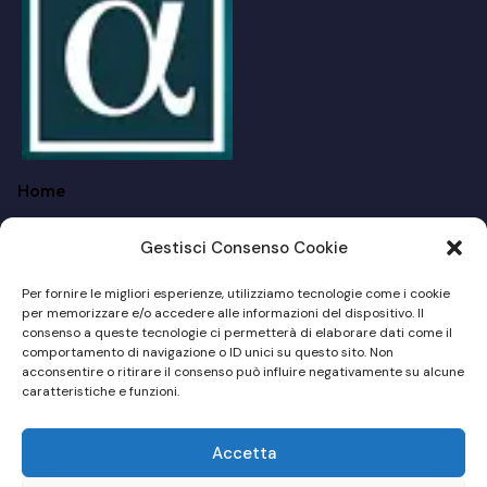
Home
FAQ
Gestisci Consenso Cookie
Chi siamo
Per fornire le migliori esperienze, utilizziamo tecnologie come i cookie
Per I Privati
per memorizzare e/o accedere alle informazioni del dispositivo. Il
consenso a queste tecnologie ci permetterà di elaborare dati come il
comportamento di navigazione o ID unici su questo sito. Non
Per Le Aziende
acconsentire o ritirare il consenso può influire negativamente su alcune
caratteristiche e funzioni.
Blog
Accetta
Sito Web by
MD Online Consulting
© 2024 – P.Iva: