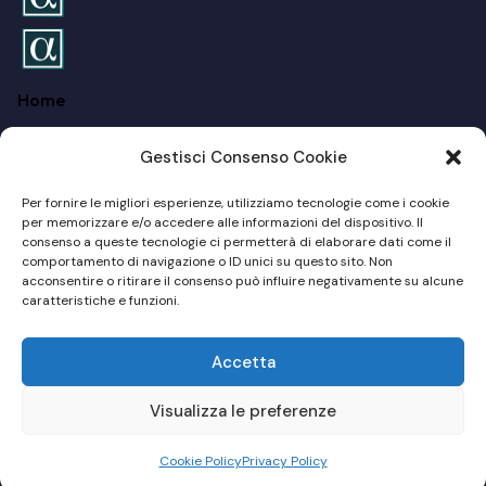
Home
FAQ
Gestisci Consenso Cookie
Chi siamo
Per fornire le migliori esperienze, utilizziamo tecnologie come i cookie
Per I Privati
per memorizzare e/o accedere alle informazioni del dispositivo. Il
consenso a queste tecnologie ci permetterà di elaborare dati come il
comportamento di navigazione o ID unici su questo sito. Non
Per Le Aziende
acconsentire o ritirare il consenso può influire negativamente su alcune
caratteristiche e funzioni.
Blog
Accetta
Sito Web by
MD Online Consulting
© 2024 – P.Iva:
03111660233 (A. Valente) – 03466580267 (M. Casanova)
Visualizza le preferenze
Cookie Policy
Privacy Policy
Cookie Policy (UE)
Privacy Policy