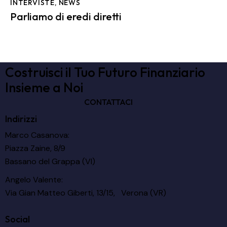
INTERVISTE
,
NEWS
Parliamo di eredi diretti
Costruisci il Tuo Futuro Finanziario
Insieme a Noi
CONTATTACI
Indirizzi
Marco Casanova:
Piazza Zaine, 8/9
Bassano del Grappa (VI)
Angelo Valente:
Via Gian Matteo Giberti, 13/15, Verona (VR)
Social