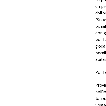
un pr
dall’
“Snow
possi
con g
per f
giocar
possi
abita
Per f
Provi
nell’
terra,
Sosta