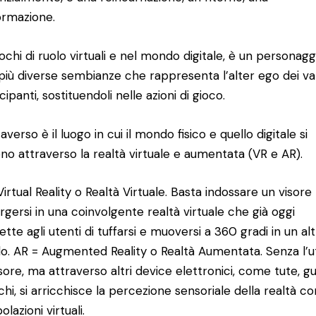
ormazione.
iochi di ruolo virtuali e nel mondo digitale, è un personagg
 più diverse sembianze che rappresenta l’alter ego dei va
ipanti, sostituendoli nelle azioni di gioco.
averso è il luogo in cui il mondo fisico e quello digitale si
no attraverso la realtà virtuale e aumentata (VR e AR).
Virtual Reality o Realtà Virtuale. Basta indossare un visore
gersi in una coinvolgente realtà virtuale che già oggi
tte agli utenti di tuffarsi e muoversi a 360 gradi in un al
. AR = Augmented Reality o Realtà Aumentata. Senza l’ut
isore, ma attraverso altri device elettronici, come tute, g
chi, si arricchisce la percezione sensoriale della realtà co
lazioni virtuali.