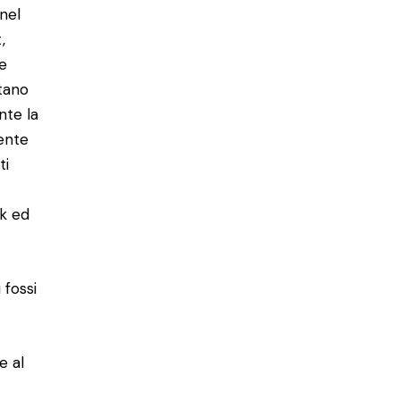
 nel
,
 e
ntano
nte la
mente
ti
rk ed
 fossi
e al