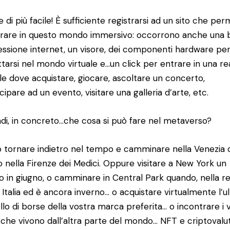
e di più facile! È sufficiente registrarsi ad un sito che pe
trare in questo mondo immersivo: occorrono anche una
ssione internet, un visore, dei componenti hardware pe
ttarsi nel mondo virtuale e…un click per entrare in una re
ale dove acquistare, giocare, ascoltare un concerto,
cipare ad un evento, visitare una galleria d’arte, etc.
ndi, in concreto…che cosa si può fare nel metaverso?
ò tornare indietro nel tempo e camminare nella Venezia 
o nella Firenze dei Medici. Oppure visitare a New York un
 in giugno, o camminare in Central Park quando, nella re
in Italia ed è ancora inverno… o acquistare virtualmente l’u
lo di borse della vostra marca preferita… o incontrare i v
 che vivono dall’altra parte del mondo… NFT e criptovalu