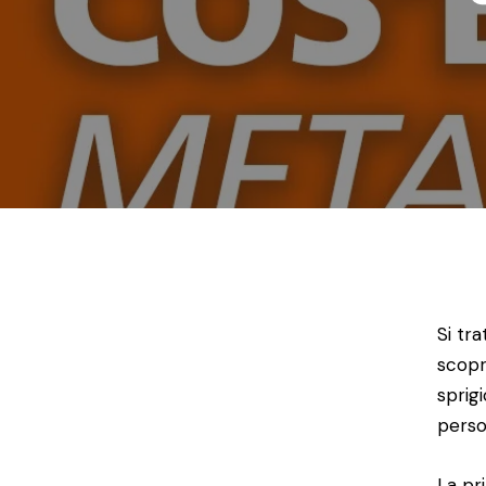
Si tr
scopr
sprig
perso
La pr