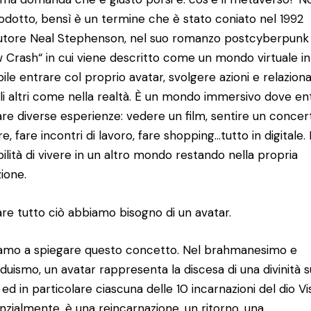
odotto, bensì è un termine che è stato coniato nel 1992
autore Neal Stephenson, nel suo romanzo postcyberpunk
 Crash“ in cui viene descritto come un mondo virtuale in
bile entrare col proprio avatar, svolgere azioni e relaziona
li altri come nella realtà. È un mondo immersivo dove en
are diverse esperienze: vedere un film, sentire un concer
e, fare incontri di lavoro, fare shopping…tutto in digitale. 
bilità di vivere in un altro mondo restando nella propria
zione.
are tutto ciò abbiamo bisogno di un avatar.
amo a spiegare questo concetto. Nel brahmanesimo e
induismo, un avatar rappresenta la discesa di una divinità s
 ed in particolare ciascuna delle 10 incarnazioni del dio Vi
nzialmente, è una reincarnazione, un ritorno, una