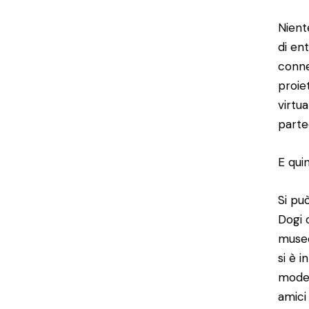
Nient
di en
conne
proie
virtu
parte
E qui
Si pu
Dogi 
museo
si è 
model
amici