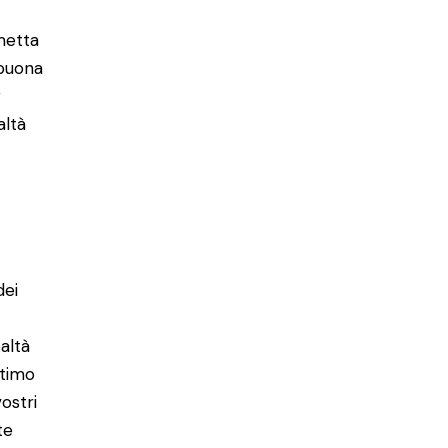
rmetta
 buona
r
altà
dei
altà
ltimo
ostri
te