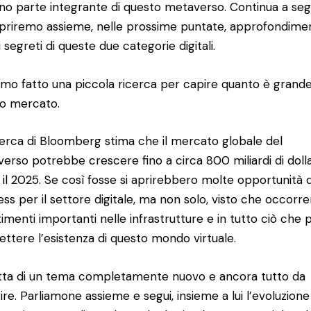
no parte integrante di questo metaverso. Continua a seg
priremo assieme, nelle prossime puntate, approfondimen
 segreti di queste due categorie digitali.
mo fatto una piccola ricerca per capire quanto è grand
o mercato.
cerca di Bloomberg stima che il mercato globale del
erso potrebbe crescere fino a circa 800 miliardi di dolla
 il 2025. Se così fosse si aprirebbero molte opportunità d
ess per il settore digitale, ma non solo, visto che occorr
timenti importanti nelle infrastrutture e in tutto ciò che 
ttere l’esistenza di questo mondo virtuale.
atta di un tema completamente nuovo e ancora tutto da
ire. Parliamone assieme e segui, insieme a lui l’evoluzione