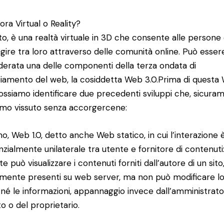
ora Virtual o Reality?
tto, è una realtà virtuale in 3D che consente alle persone 
agire tra loro attraverso delle comunità online. Può esser
derata una delle componenti della terza ondata di
amento del web, la cosiddetta Web 3.0.Prima di questa
possiamo identificare due precedenti sviluppi che, sicura
mo vissuto senza accorgercene:
imo, Web 1.0, detto anche Web statico, in cui l’interazione 
nzialmente unilaterale tra utente e fornitore di contenuti
te può visualizzare i contenuti forniti dall’autore di un sito
amente presenti su web server, ma non può modificare l
 né le informazioni, appannaggio invece dall’amministrat
to o del proprietario.