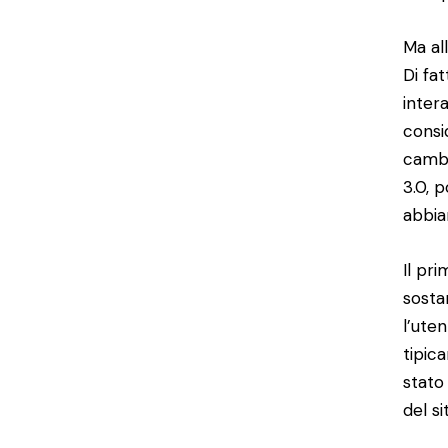
Ma all
Di fa
inter
consi
cambi
3.0, 
abbia
Il pr
sosta
l’uten
tipic
stato
del si