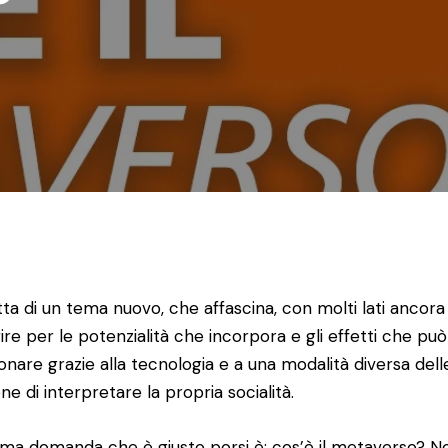
atta di un tema nuovo, che affascina, con molti lati ancora
ire per le potenzialità che incorpora e gli effetti che può
ionare grazie alla tecnologia e a una modalità diversa dell
ne di interpretare la propria socialità.
ima domanda che è giusto porsi è: cos’è il metaverso? N