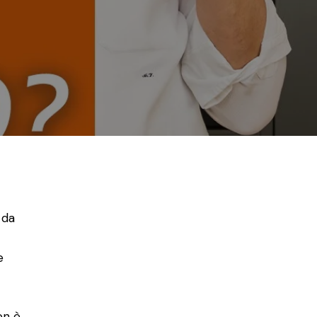
 da
e
on è