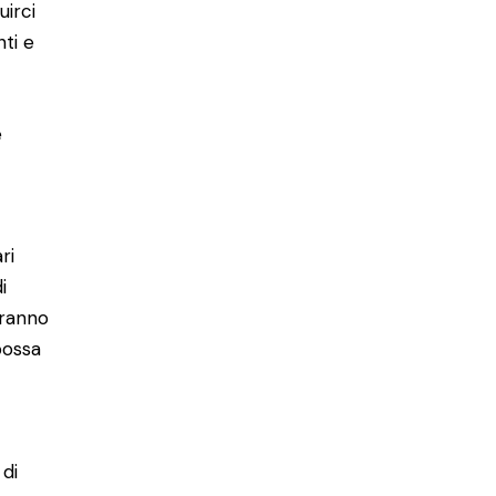
uirci
ti e
e
ri
i
eranno
possa
 di