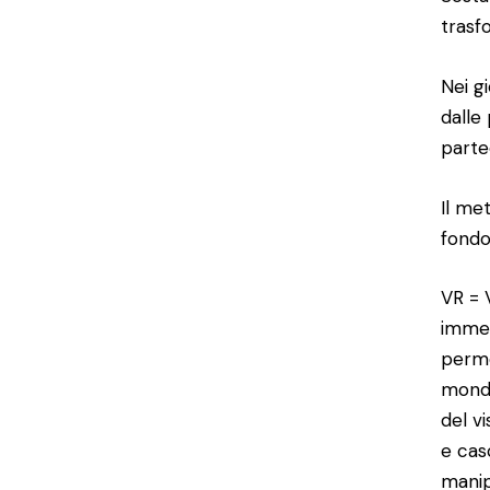
trasf
Nei g
dalle
partec
Il met
fondo
VR = 
immer
perme
mondo
del v
e cas
manipo