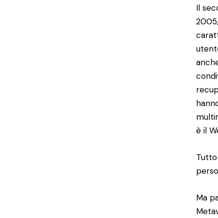
Il se
2005,
carat
utent
anche
condi
recup
hanno
multi
è il 
Tutto
perso
Ma pa
Meta