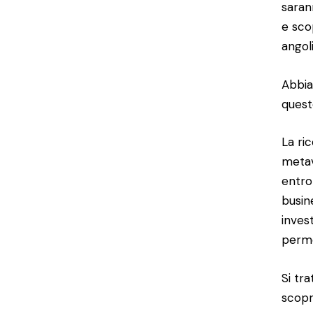
saran
e sco
angoli
Abbia
quest
La ri
metav
entro
busin
inves
perme
Si tr
scopr