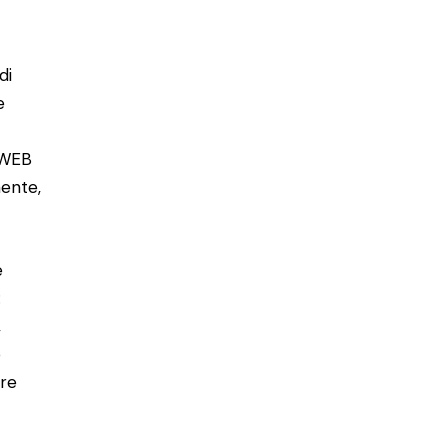
di
e
 WEB
mente,
è
:
,
o
ore