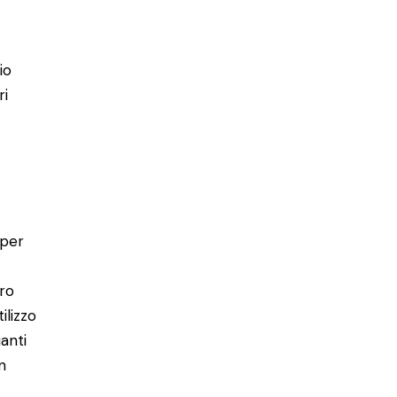
io
ri
 per
tro
ilizzo
uanti
n