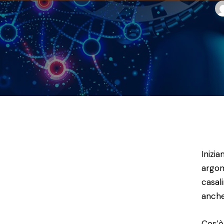
Inizi
argom
casali
anche
Cos’è 