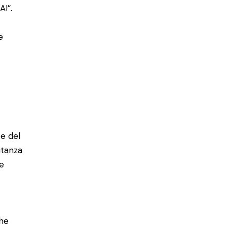
AI”.
e
e del
itanza
he
che