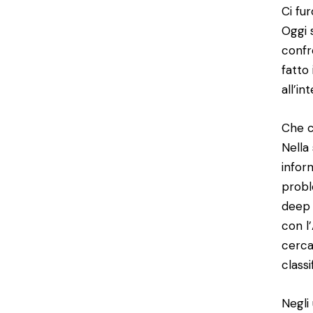
Ci fu
Oggi 
confr
fatto
all’in
Che c
Nella
infor
probl
deep 
con l
cerca
classi
Negli 