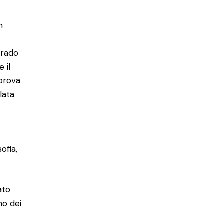
n
grado
 il
 prova
lata
ofia,
ato
no dei