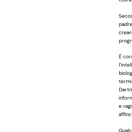
Secon
padre 
crear
progr
È cor
l’int
biolo
termi
Dartm
infor
e rag
affinc
Qualc