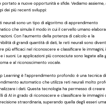
 portato a nuove opportunità e sfide. Vediamo assieme, 
i dei più recenti sviluppi:
ti neurali sono un tipo di algoritmo di apprendimento
atico che simula il modo in cui il cervello umano elabora
mazioni. Con l’aumento della potenza di calcolo e la
ibilità di grandi quantità di dati, le reti neurali sono diven
e più efficaci nel riconoscere e classificare le immagini, i
 e i suoni. Le applicazioni più conosciute sono legate alla 
oma e al riconoscimento vocale.
ep Learning è l’apprendimento profondo: è una tecnica d
ndimento automatico che utilizza reti neurali molto pro
nalizzare i dati. Questa tecnologia ha permesso di creare
li di AI in grado di riconoscere e classificare le immagini
recisione straordinaria, superando quella degli esseri uma