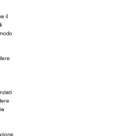
e il
i
r modo
ndere
nziati
dere
ia
azione