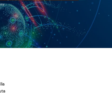
ts
lla
iuta