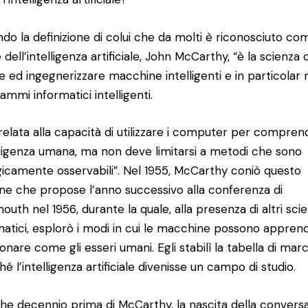
do la definizione di colui che da molti è riconosciuto com
dell’intelligenza artificiale, John McCarthy, “è la scienza d
e ed ingegnerizzare macchine intelligenti e in particola
ammi informatici intelligenti.
relata alla capacità di utilizzare i computer per compre
elligenza umana, ma non deve limitarsi a metodi che sono
gicamente osservabili”. Nel 1955, McCarthy coniò questo
ne che propose l’anno successivo alla conferenza di
outh nel 1956, durante la quale, alla presenza di altri scie
matici, esplorò i modi in cui le macchine possono appren
ionare come gli esseri umani. Egli stabilì la tabella di marc
hé l’intelligenza artificiale divenisse un campo di studio.
he decennio prima di McCarthy, la nascita della convers