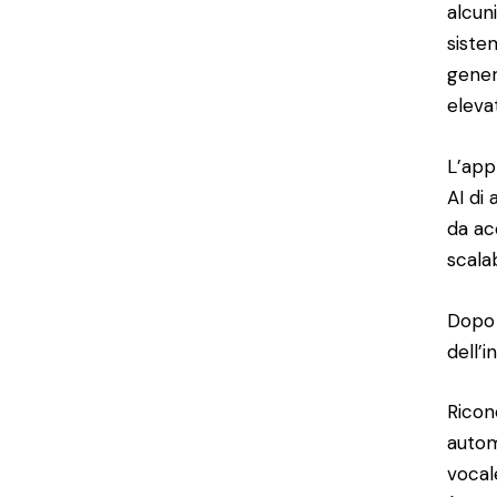
alcuni
siste
gener
eleva
L’app
AI di
da ac
scalab
Dopo 
dell’i
Ricon
autom
vocal