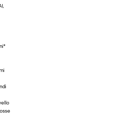
I,
ni*
mi
ndi
vello
fosse