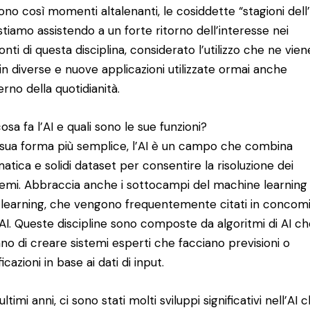
rono così momenti altalenanti, le cosiddette “stagioni dell’
stiamo assistendo a un forte ritorno dell’interesse nei
onti di questa disciplina, considerato l’utilizzo che ne vien
 in diverse e nuove applicazioni utilizzate ormai anche
terno della quotidianità.
osa fa l’AI e quali sono le sue funzioni?
 sua forma più semplice, l’AI è un campo che combina
matica e solidi dataset per consentire la risoluzione dei
emi. Abbraccia anche i sottocampi del machine learning 
learning, che vengono frequentemente citati in concom
’AI. Queste discipline sono composte da algoritmi di AI c
no di creare sistemi esperti che facciano previsioni o
ficazioni in base ai dati di input.
ultimi anni, ci sono stati molti sviluppi significativi nell’AI 