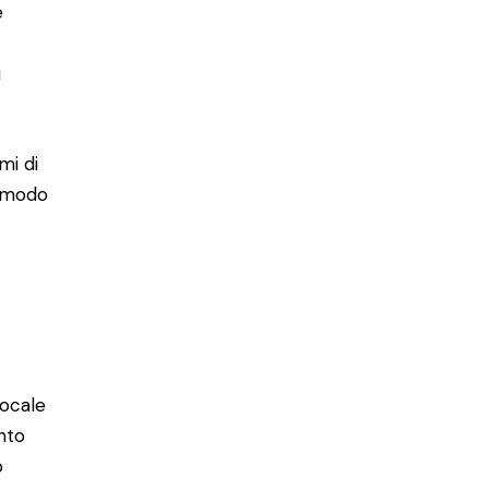
e
ù
mi di
n modo
ocale
nto
o