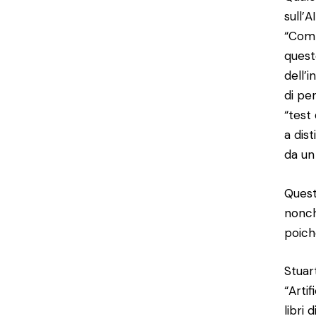
sull’
“Comp
quest
dell’
di pe
“test
a dis
da un
Quest
nonch
poiché
Stuar
“Arti
libri 