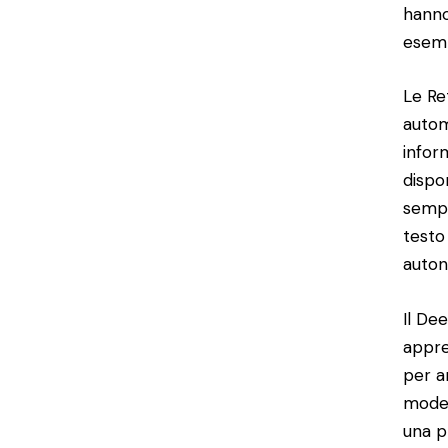
hanno
esemp
Le Re
autom
infor
dispon
sempr
testo
auton
Il De
appre
per a
model
una p