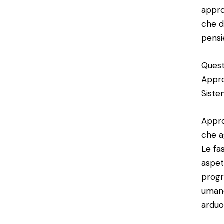
approf
che di
pensie
Questi
Appro
Siste
Appro
che a
Le fas
aspet
progr
umano
arduo