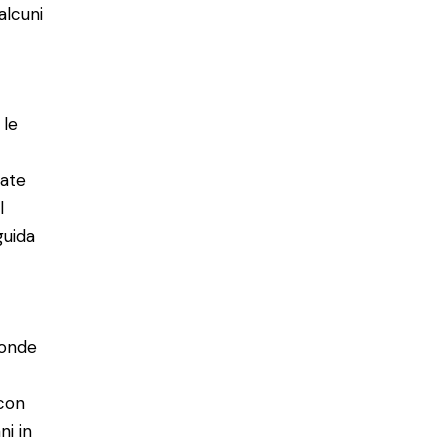
alcuni
 le
tate
l
guida
i
fonde
 con
ni in