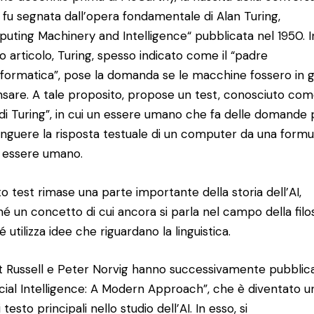
AI fu segnata dall’opera fondamentale di Alan Turing,
uting Machinery and Intelligence“ pubblicata nel 1950. I
o articolo, Turing, spesso indicato come il “padre
informatica”, pose la domanda se le macchine fossero in 
nsare. A tale proposito, propose un test, conosciuto come
 di Turing”, in cui un essere umano che fa delle domande
tinguere la risposta testuale di un computer da una formu
 essere umano.
o test rimase una parte importante della storia dell’AI,
é un concetto di cui ancora si parla nel campo della filos
 utilizza idee che riguardano la linguistica.
t Russell e Peter Norvig hanno successivamente pubblic
ficial Intelligence: A Modern Approach”, che è diventato u
di testo principali nello studio dell’AI. In esso, si