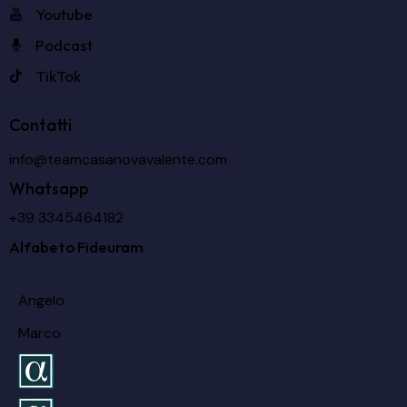
Youtube
Podcast
TikTok
Contatti
info@teamcasanovavalente.com
Whatsapp
+39 3345464182
Alfabeto Fideuram
Angelo
Marco