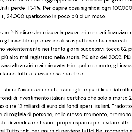
 Uniti, perde il 34%. Per capire cosa significa: ogni 100.00
titi, 34.000 spariscono in poco più di un mese.
, che è l’indice che misura la paura dei mercati finanziari, 
o gli investitori professionali si aspettano che i mercati
lino violentemente nei trenta giorni successivi, tocca 82 pun
o più alto mai registrato nella storia. Più alto del 2008. Più
lsiasi altra crisi mai misurata. E in quel momento, gli inves
ni fanno tutti la stessa cosa: vendono.
stioni, l’associazione che raccoglie e pubblica i dati uffici
i fondi di investimento italiani, certifica che solo a marzo
 oltre 12 miliardi di euro dai fondi aperti italiani. Tradotto
e di migliaia di persone, nello stesso momento, premono 
nte di vendita e ritirano i propri risparmi per evitare altre
te! Tutto solo per paura di perdere tutto! Nel momento 