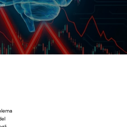
ts
blema
del
gli