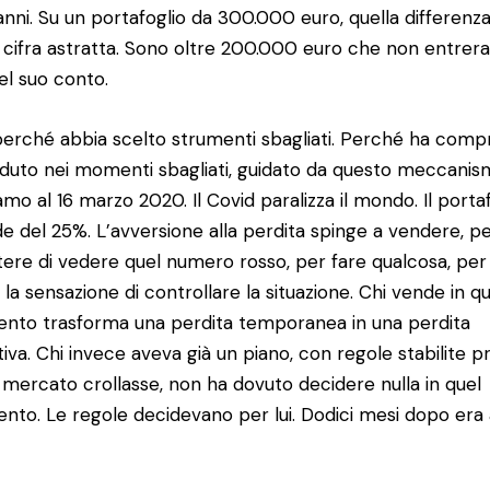
anni. Su un portafoglio da 300.000 euro, quella differenz
 cifra astratta. Sono oltre 200.000 euro che non entrer
el suo conto.
erché abbia scelto strumenti sbagliati. Perché ha comp
duto nei momenti sbagliati, guidato da questo meccanis
amo al 16 marzo 2020. Il Covid paralizza il mondo. Il porta
e del 25%. L’avversione alla perdita spinge a vendere, p
ere di vedere quel numero rosso, per fare qualcosa, per
 la sensazione di controllare la situazione. Chi vende in q
to trasforma una perdita temporanea in una perdita
itiva. Chi invece aveva già un piano, con regole stabilite p
l mercato crollasse, non ha dovuto decidere nulla in quel
to. Le regole decidevano per lui. Dodici mesi dopo era 
.