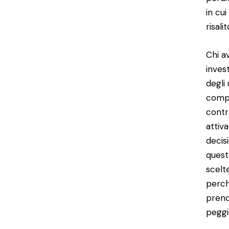
in cu
risal
Chi a
inves
degli
compl
contr
attiv
decis
quest
scelt
perch
prend
peggi