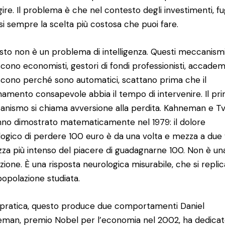
gire. Il problema è che nel contesto degli investimenti, fu
si sempre la scelta più costosa che puoi fare.
sto non è un problema di intelligenza. Questi meccanism
scono economisti, gestori di fondi professionisti, accademic
scono perché sono automatici, scattano prima che il
namento consapevole abbia il tempo di intervenire. Il pr
nismo si chiama avversione alla perdita. Kahneman e T
nno dimostrato matematicamente nel 1979: il dolore
logico di perdere 100 euro è da una volta e mezza a due 
za più intenso del piacere di guadagnarne 100. Non è un
zione. È una risposta neurologica misurabile, che si replic
popolazione studiata.
 pratica, questo produce due comportamenti Daniel
man, premio Nobel per l’economia nel 2002, ha dedica