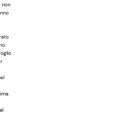
a non
anno
rato
mo.
foglio
er
uel
rima
al