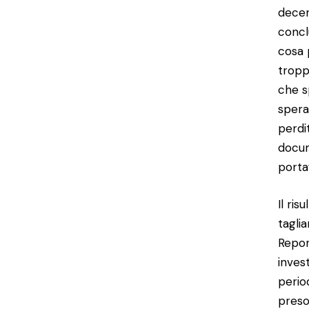
decen
conclu
cosa 
tropp
che s
spera
perdi
docum
portaf
Il ris
tagli
Repor
inves
perio
preso