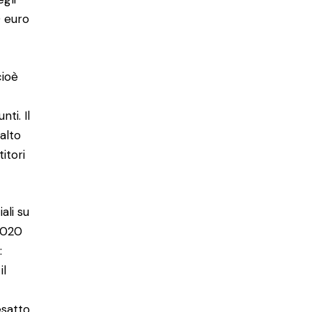
0 euro
cioè
ti. Il
 alto
titori
ali su
 2020
:
il
esatto