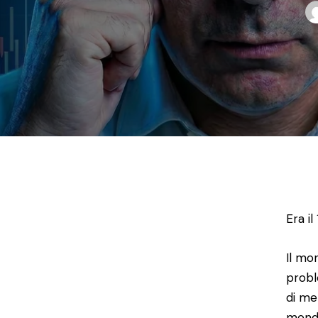
Era i
Il mo
probl
di me
mondo