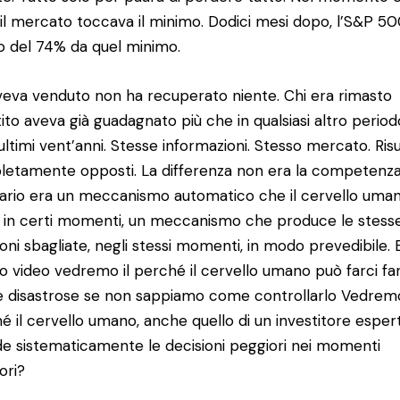
i il mercato toccava il minimo. Dodici mesi dopo, l’S&P 5
ito del 74% da quel minimo.
veva venduto non ha recuperato niente. Chi era rimasto
tito aveva già guadagnato più che in qualsiasi altro period
 ultimi vent’anni. Stesse informazioni. Stesso mercato. Risu
etamente opposti. La differenza non era la competenza
ario era un meccanismo automatico che il cervello uma
a in certi momenti, un meccanismo che produce le stess
ioni sbagliate, negli stessi momenti, in modo prevedibile. E
o video vedremo il perché il cervello umano può farci fa
e disastrose se non sappiamo come controllarlo Vedrem
é il cervello umano, anche quello di un investitore esper
e sistematicamente le decisioni peggiori nei momenti
ori?