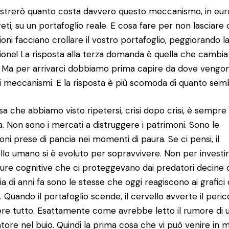
strerò quanto costa davvero questo meccanismo, in eur
eti, su un portafoglio reale. E cosa fare per non lasciare 
oni facciano crollare il vostro portafoglio, peggiorando l
zione! La risposta alla terza domanda è quella che cambia
. Ma per arrivarci dobbiamo prima capire da dove vengo
i meccanismi. E la risposta è più scomoda di quanto semb
sa che abbiamo visto ripetersi, crisi dopo crisi, è sempre 
a. Non sono i mercati a distruggere i patrimoni. Sono le
ioni prese di pancia nei momenti di paura. Se ci pensi, il
llo umano si è evoluto per sopravvivere. Non per investir
ture cognitive che ci proteggevano dai predatori decine 
ia di anni fa sono le stesse che oggi reagiscono ai grafici 
. Quando il portafoglio scende, il cervello avverte il peric
re tutto. Esattamente come avrebbe letto il rumore di 
tore nel buio. Quindi la prima cosa che vi può venire in 