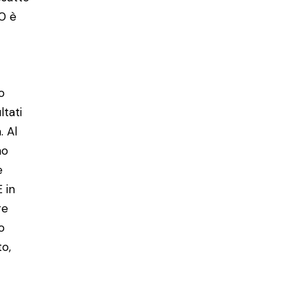
00 è
o
ltati
. Al
no
e
 in
re
o
to,