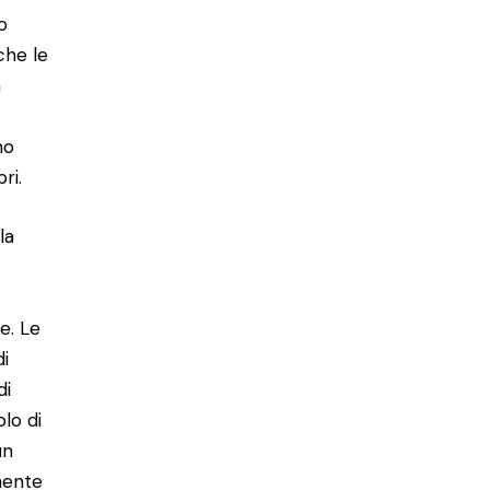
o
che le
a
no
ri.
la
e. Le
di
di
olo di
un
mente