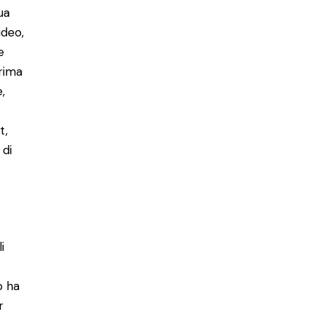
ua
ideo,
e
prima
,
t,
 di
i
o ha
r