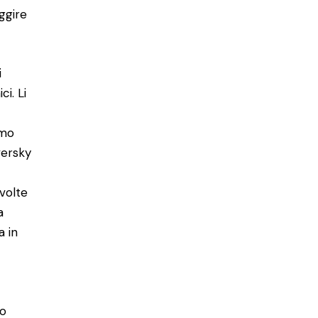
ggire
i
i. Li
imo
versky
volte
a
a in
to