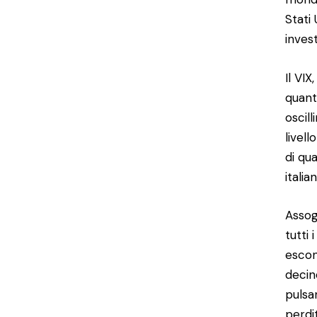
Stati
inves
Il VIX
quant
oscil
livell
di qua
italia
Assoge
tutti 
escono
decin
pulsa
perdi