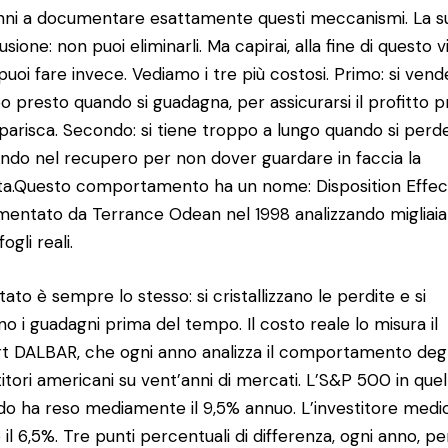
ni a documentare esattamente questi meccanismi. La s
sione: non puoi eliminarli. Ma capirai, alla fine di questo v
puoi fare invece. Vediamo i tre più costosi. Primo: si vend
o presto quando si guadagna, per assicurarsi il profitto 
parisca. Secondo: si tiene troppo a lungo quando si perde
ndo nel recupero per non dover guardare in faccia la
ta.Questo comportamento ha un nome: Disposition Effec
entato da Terrance Odean nel 1998 analizzando migliaia
ogli reali.
ultato è sempre lo stesso: si cristallizzano le perdite e si
ano i guadagni prima del tempo. Il costo reale lo misura il
t DALBAR, che ogni anno analizza il comportamento degl
titori americani su vent’anni di mercati. L’S&P 500 in quel
do ha reso mediamente il 9,5% annuo. L’investitore medi
 il 6,5%. Tre punti percentuali di differenza, ogni anno, pe