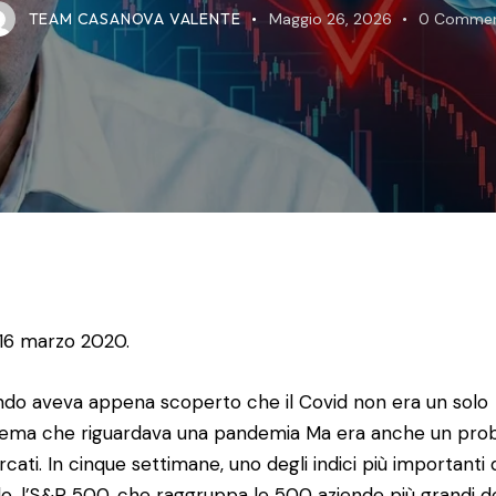
TEAM CASANOVA VALENTE
Maggio 26, 2026
0
Commen
l 16 marzo 2020.
ndo aveva appena scoperto che il Covid non era un solo
ema che riguardava una pandemia Ma era anche un pro
rcati. In cinque settimane, uno degli indici più importanti 
, l’S&P 500, che raggruppa le 500 aziende più grandi de