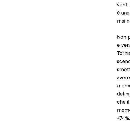
vent’
è una
mai n
Non p
e ven
Torni
scend
smett
avere
momen
defin
che i
momen
+74%