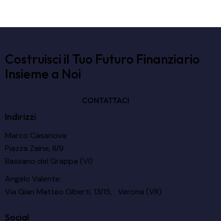
Costruisci il Tuo Futuro Finanziario
Insieme a Noi
CONTATTACI
Indirizzi
Marco Casanova:
Piazza Zaine, 8/9
Bassano del Grappa (VI)
Angelo Valente:
Via Gian Matteo Giberti, 13/15, Verona (VR)
Social