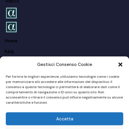
Marco
Home
FAQ
Chi siamo
Gestisci Consenso Cookie
Per I Privati
Per fornire le migliori esperienze, utilizziamo tecnologie come i cookie
per memorizzare e/o accedere alle informazioni del dispositivo. Il
Per Le Aziende
consenso a queste tecnologie ci permetterà di elaborare dati come il
comportamento di navigazione o ID unici su questo sito. Non
Blog
acconsentire o ritirare il consenso può influire negativamente su alcune
caratteristiche e funzioni.
Sito Web by
MD Online Consulting
© 2024 – P.Iva:
Accetta
03111660233 (A. Valente) – 03466580267 (M. Casanova)