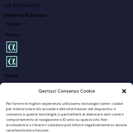
+39 3345464182
Alfabeto Fideuram
Angelo
Marco
Home
FAQ
Gestisci Consenso Cookie
Chi siamo
Per fornire le migliori esperienze, utilizziamo tecnologie come i cookie
Per I Privati
per memorizzare e/o accedere alle informazioni del dispositivo. Il
consenso a queste tecnologie ci permetterà di elaborare dati come il
comportamento di navigazione o ID unici su questo sito. Non
Per Le Aziende
acconsentire o ritirare il consenso può influire negativamente su alcune
caratteristiche e funzioni.
Blog