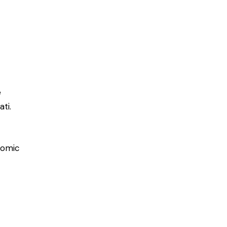
e
ati.
nomic