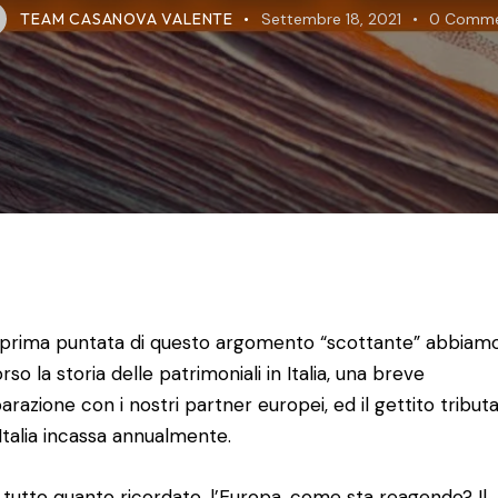
TEAM CASANOVA VALENTE
Settembre 18, 2021
0
Comme
 prima puntata di questo argomento “scottante” abbiam
so la storia delle patrimoniali in Italia, una breve
razione con i nostri partner europei, ed il gettito tributa
’Italia incassa annualmente.
tutto quanto ricordato, l’Europa, come sta reagendo? Il