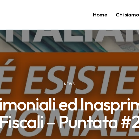
Home
Chi siam
NEWS
imoniali ed Inaspri
Fiscali – Puntata #