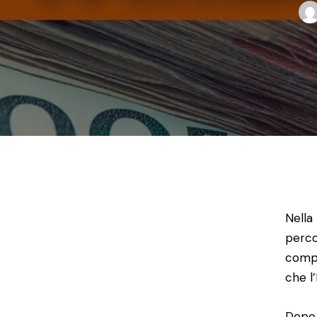
Nella
percor
compa
che l
Dopo 