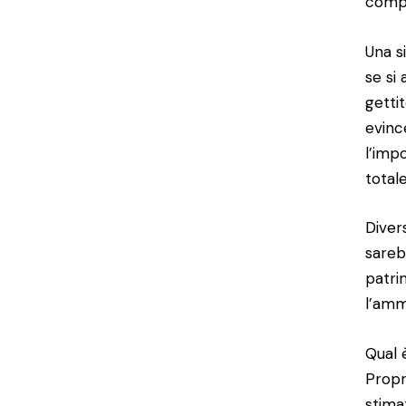
compl
Una s
se si
getti
evinc
l’imp
totale
Diver
sareb
patri
l’amm
Qual 
Propr
stima