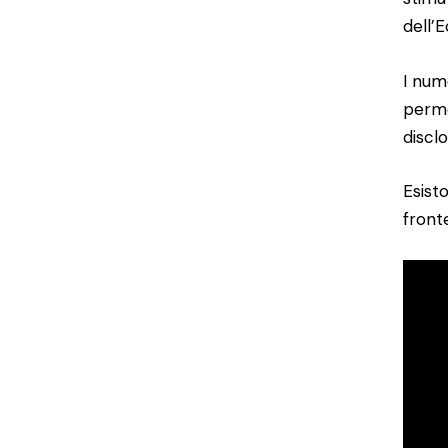
dell’
I num
perme
discl
Esist
front