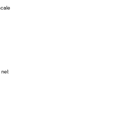
scale
 nel: