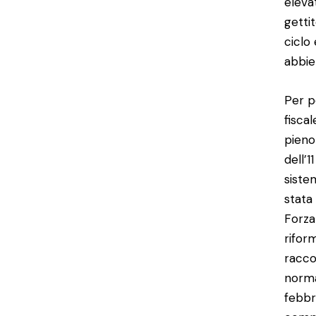
eleva
getti
ciclo
abbie
Per p
fisca
pieno
dell’
siste
stata
Forza
rifor
racco
normar
febbr