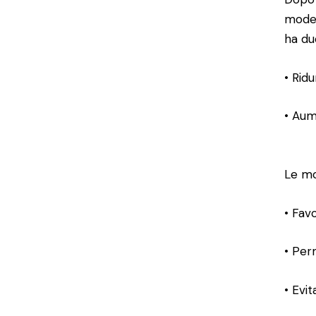
model
ha due
• Ridu
• Aum
Le mo
• Fav
• Per
• Evit