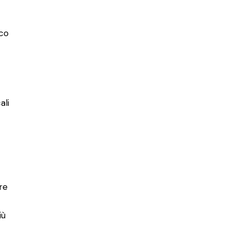
ico
ali
re
iù