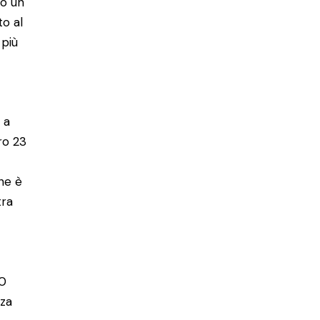
no un
to al
 più
 a
ro 23
one è
tra
a
20
nza