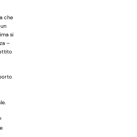
za che
 un
ima si
zza –
ettito
porto
ale.
?
te