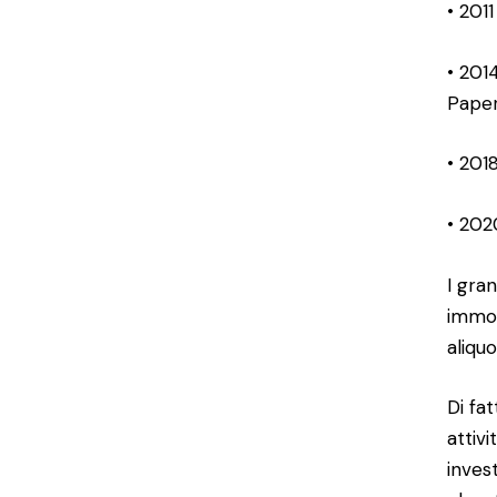
• 201
• 201
Paper
• 201
• 202
I gra
immob
aliquo
Di fa
attiv
inves