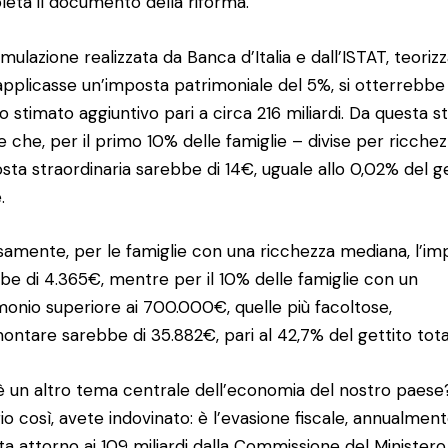
eta il documento della riforma.
imulazione realizzata da Banca d’Italia e dall’ISTAT, teoriz
 applicasse un’imposta patrimoniale del 5%, si otterrebbe
to stimato aggiuntivo pari a circa 216 miliardi. Da questa st
e che, per il primo 10% delle famiglie – divise per ricche
osta straordinaria sarebbe di 14€, uguale allo 0,02% del g
.
samente, per le famiglie con una ricchezza mediana, l’im
be di 4.365€, mentre per il 10% delle famiglie con un
monio superiore ai 700.000€, quelle più facoltose,
ontare sarebbe di 35.882€, pari al 42,7% del gettito tot
è un altro tema centrale dell’economia del nostro paese
io così, avete indovinato: è l’evasione fiscale, annualmen
ta attorno ai 109 miliardi dalla Commissione del Ministero