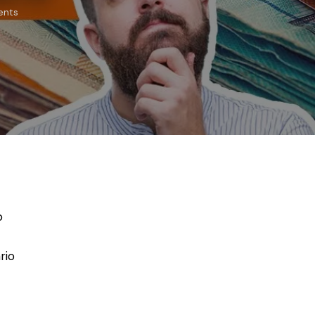
nts
o
rio